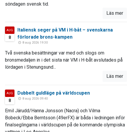
söndagen svensk tid.
Läs mer
Italiensk seger på VM i H-båt – svenskarna
AUG
förlorade brons-kampen
8
8 aug 2026 19:30
Två svenska besättningar var med och slogs om
bronsmedaljen in i det sista när VM i H-båt avslutades på
lördagen i Stenungsund...
Läs mer
Dubbelt guldläge på världscupen
AUG
8 aug 2026 09:40
8
Emil Järudd/Hanna Jonsson (Nacra) och Vilma
Bobeck/Ebba Berntsson (49erFX) är båda i ledningen inför
finalseglingarna i världscupen på de kommande olympiska
vattnen i Los Angeles.