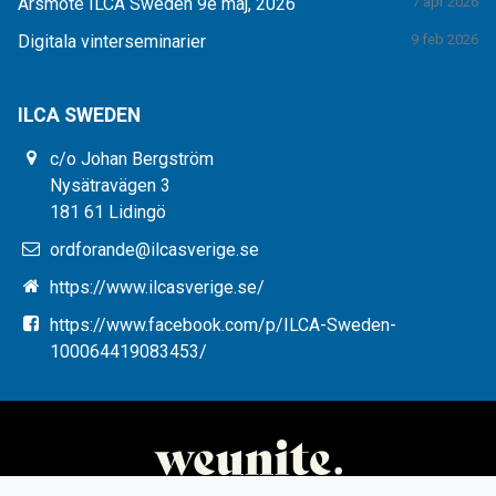
Årsmöte ILCA Sweden 9e maj, 2026
7 apr 2026
Digitala vinterseminarier
9 feb 2026
ILCA SWEDEN
c/o Johan Bergström
Nysätravägen 3
181 61 Lidingö
ordforande@ilcasverige.se
https://www.ilcasverige.se/
https://www.facebook.com/p/ILCA-Sweden-
100064419083453/