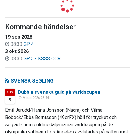
Kommande händelser
19 sep 2026
08:30
GP 4
3 okt 2026
08:30
GP 5 - KSSS OCR
SVENSK SEGLING
Dubbla svenska guld på världscupen
AUG
9 aug 2026 08:54
9
Emil Järudd/Hanna Jonsson (Nacra) och Vilma
Bobeck/Ebba Berntsson (49erFX) höll för trycket och
seglade hem guldmedaljerna när världscupen på de
olympiska vattnen i Los Angeles avslutades på natten mot