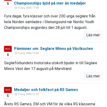
Championships bjöd på mer än medaljer
6
6 aug 2026 17:04
Fyra dagar, fyra klasser och över 200 unga seglare från
hela Norden samlades i Stenungsund när Nordic Youth
Championships avgjordes den 28 juli till 1 augusti...
Läs mer
Påminner om: Seglare Minns på Västkusten
AUG
6 aug 2026 12:42
6
Seglarförbundets historiska utskott bjuder in till Seglare
Minns Väst den 17 augusti på Marstrand
Läs mer
Medaljer och folkfest på RS Games
AUG
5 aug 2026 12:27
5
Årets RS Games, EM och VM för de olika RS klasserna