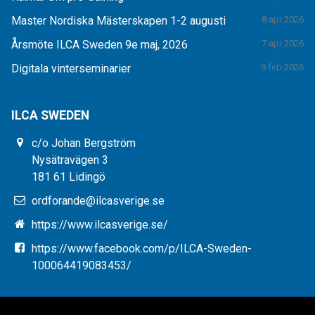
Master Nordiska Mästerskapen 1-2 augusti
8 apr 2026
Årsmöte ILCA Sweden 9e maj, 2026
7 apr 2026
Digitala vinterseminarier
9 feb 2026
ILCA SWEDEN
c/o Johan Bergström
Nysätravägen 3
181 61 Lidingö
ordforande@ilcasverige.se
https://www.ilcasverige.se/
https://www.facebook.com/p/ILCA-Sweden-
100064419083453/