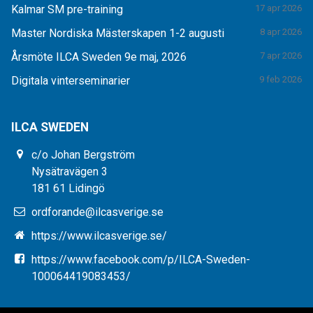
Kalmar SM pre-training
17 apr 2026
Master Nordiska Mästerskapen 1-2 augusti
8 apr 2026
Årsmöte ILCA Sweden 9e maj, 2026
7 apr 2026
Digitala vinterseminarier
9 feb 2026
ILCA SWEDEN
c/o Johan Bergström
Nysätravägen 3
181 61 Lidingö
ordforande@ilcasverige.se
https://www.ilcasverige.se/
https://www.facebook.com/p/ILCA-Sweden-
100064419083453/