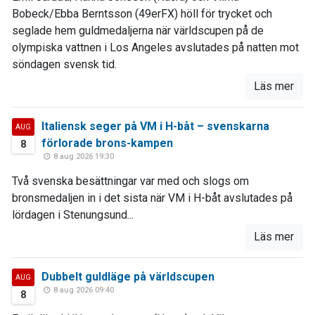
Bobeck/Ebba Berntsson (49erFX) höll för trycket och
seglade hem guldmedaljerna när världscupen på de
olympiska vattnen i Los Angeles avslutades på natten mot
söndagen svensk tid.
Läs mer
Italiensk seger på VM i H-båt – svenskarna
AUG
förlorade brons-kampen
8
8 aug 2026 19:30
Två svenska besättningar var med och slogs om
bronsmedaljen in i det sista när VM i H-båt avslutades på
lördagen i Stenungsund...
Läs mer
Dubbelt guldläge på världscupen
AUG
8 aug 2026 09:40
8