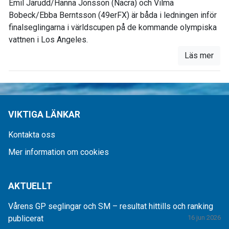
Emil Järudd/Hanna Jonsson (Nacra) och Vilma
Bobeck/Ebba Berntsson (49erFX) är båda i ledningen inför
finalseglingarna i världscupen på de kommande olympiska
vattnen i Los Angeles.
Läs mer
VIKTIGA LÄNKAR
Kontakta oss
Mer information om cookies
AKTUELLT
Vårens GP seglingar och SM – resultat hittills och ranking
publicerat
16 jun 2026