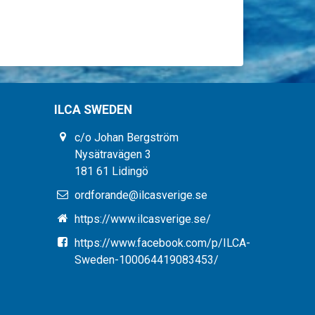
ILCA SWEDEN
c/o Johan Bergström
Nysätravägen 3
181 61 Lidingö
ordforande@ilcasverige.se
https://www.ilcasverige.se/
https://www.facebook.com/p/ILCA-
Sweden-100064419083453/