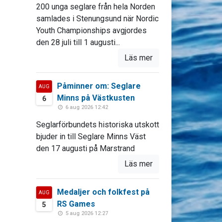
200 unga seglare från hela Norden
samlades i Stenungsund när Nordic
Youth Championships avgjordes
den 28 juli till 1 augusti...
Läs mer
Påminner om: Seglare
AUG
Minns på Västkusten
6
6 aug 2026 12:42
Seglarförbundets historiska utskott
bjuder in till Seglare Minns Väst
den 17 augusti på Marstrand
Läs mer
Medaljer och folkfest på
AUG
RS Games
5
5 aug 2026 12:27