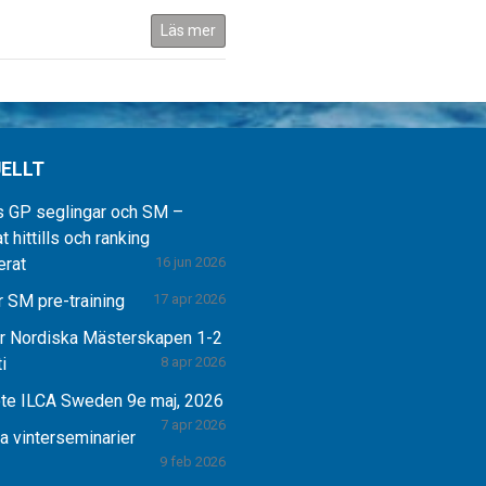
Läs mer
ELLT
s GP seglingar och SM –
t hittills och ranking
erat
16 jun 2026
 SM pre-training
17 apr 2026
r Nordiska Mästerskapen 1-2
i
8 apr 2026
te ILCA Sweden 9e maj, 2026
7 apr 2026
la vinterseminarier
9 feb 2026