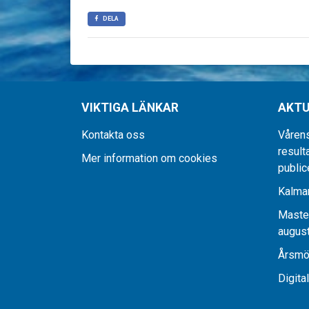
DELA
VIKTIGA LÄNKAR
AKTU
Kontakta oss
Våren
resulta
Mer information om cookies
public
Kalmar
Maste
august
Årsmö
Digita