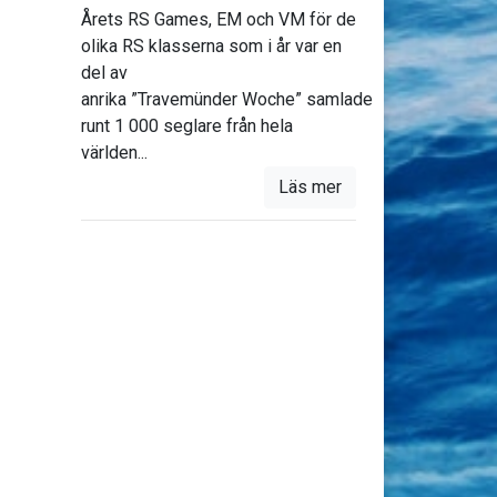
Årets RS Games, EM och VM för de
olika RS klasserna som i år var en
del av
anrika ”Travemünder Woche” samlade
runt 1 000 seglare från hela
världen...
Läs mer