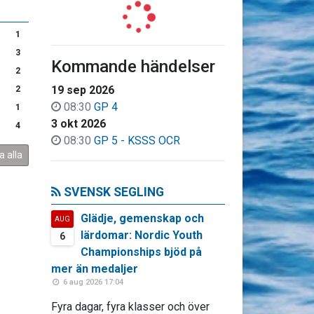
1
3
Kommande händelser
2
19 sep 2026
2
08:30
GP 4
1
3 okt 2026
4
08:30
GP 5 - KSSS OCR
a alla
SVENSK SEGLING
Glädje, gemenskap och
AUG
lärdomar: Nordic Youth
6
Championships bjöd på
mer än medaljer
6 aug 2026 17:04
Fyra dagar, fyra klasser och över