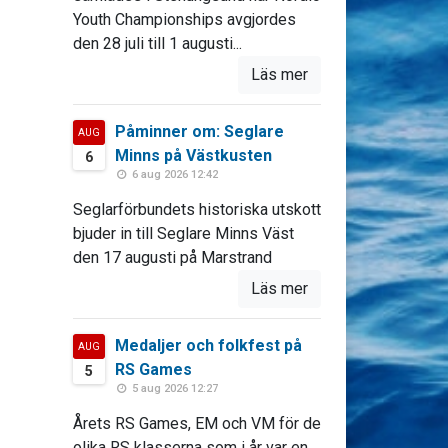
Youth Championships avgjordes
den 28 juli till 1 augusti...
Läs mer
Påminner om: Seglare
AUG
Minns på Västkusten
6
6 aug 2026 12:42
Seglarförbundets historiska utskott
bjuder in till Seglare Minns Väst
den 17 augusti på Marstrand
Läs mer
Medaljer och folkfest på
AUG
RS Games
5
5 aug 2026 12:27
Årets RS Games, EM och VM för de
olika RS klasserna som i år var en