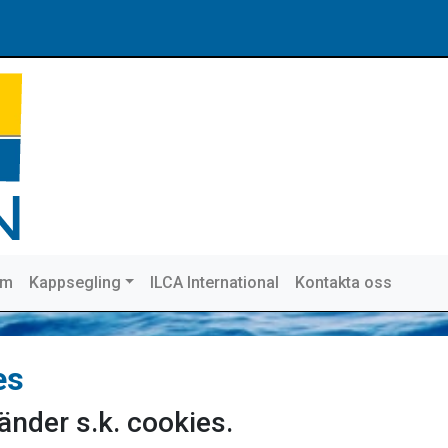
em
Kappsegling
ILCA International
Kontakta oss
es
nder s.k. cookies.