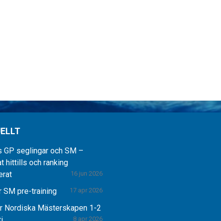
ELLT
s GP seglingar och SM –
t hittills och ranking
erat
16 jun 2026
 SM pre-training
17 apr 2026
r Nordiska Mästerskapen 1-2
i
8 apr 2026