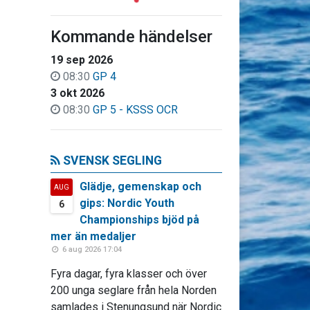
Kommande händelser
19 sep 2026
08:30
GP 4
3 okt 2026
08:30
GP 5 - KSSS OCR
SVENSK SEGLING
Glädje, gemenskap och
AUG
gips: Nordic Youth
6
Championships bjöd på
mer än medaljer
6 aug 2026 17:04
Fyra dagar, fyra klasser och över
200 unga seglare från hela Norden
samlades i Stenungsund när Nordic