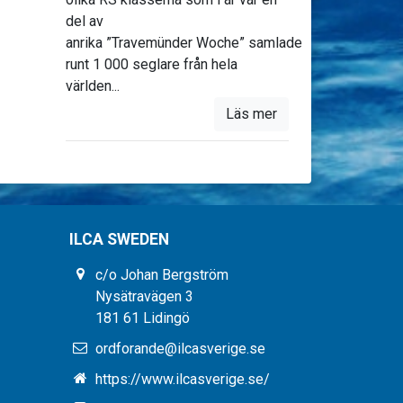
del av
anrika ”Travemünder Woche” samlade
runt 1 000 seglare från hela
världen...
Läs mer
ILCA SWEDEN
c/o Johan Bergström
Nysätravägen 3
181 61 Lidingö
ordforande@ilcasverige.se
https://www.ilcasverige.se/