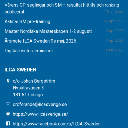
Vårens GP seglingar och SM – resultat hittills och ranking
publicerat
16 jun 2026
Kalmar SM pre-training
17 apr 2026
Master Nordiska Mästerskapen 1-2 augusti
8 apr 2026
Årsmöte ILCA Sweden 9e maj, 2026
7 apr 2026
Digitala vinterseminarier
9 feb 2026
ILCA SWEDEN
c/o Johan Bergström
Nysätravägen 3
181 61 Lidingö
ordforande@ilcasverige.se
https://www.ilcasverige.se/
https://www.facebook.com/p/ILCA-Sweden-