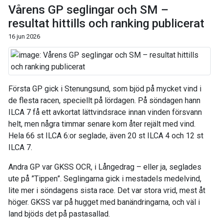
Vårens GP seglingar och SM –
resultat hittills och ranking publicerat
16 jun 2026
Första GP gick i Stenungsund, som bjöd på mycket vind i
de flesta racen, speciellt på lördagen. På söndagen hann
ILCA 7 få ett avkortat lättvindsrace innan vinden försvann
helt, men några timmar senare kom åter rejält med vind.
Hela 66 st ILCA 6:or seglade, även 20 st ILCA 4 och 12 st
ILCA 7.
Andra GP var GKSS OCR, i Långedrag – eller ja, seglades
ute på ”Tippen”. Seglingarna gick i mestadels medelvind,
lite mer i söndagens sista race. Det var stora vrid, mest åt
höger. GKSS var på hugget med banändringarna, och väl i
land bjöds det på pastasallad.