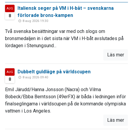
Italiensk seger på VM i H-båt – svenskarna
AUG
förlorade brons-kampen
8
8 aug 2026 19:30
Två svenska besättningar var med och slogs om
bronsmedaljen in i det sista när VM i H-båt avslutades på
lördagen i Stenungsund...
Läs mer
Dubbelt guldläge på världscupen
AUG
8 aug 2026 09:40
8
Emil Järudd/Hanna Jonsson (Nacra) och Vilma
Bobeck/Ebba Berntsson (49erFX) är båda i ledningen inför
finalseglingarna i världscupen på de kommande olympiska
vattnen i Los Angeles.
Läs mer