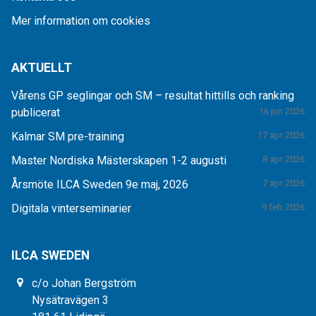
Mer information om cookies
AKTUELLT
Vårens GP seglingar och SM – resultat hittills och ranking
publicerat
16 jun 2026
Kalmar SM pre-training
17 apr 2026
Master Nordiska Mästerskapen 1-2 augusti
8 apr 2026
Årsmöte ILCA Sweden 9e maj, 2026
7 apr 2026
Digitala vinterseminarier
9 feb 2026
ILCA SWEDEN
c/o Johan Bergström
Nysätravägen 3