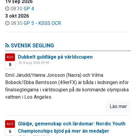
19 sep 2026
08:30
GP 4
3 okt 2026
08:30
GP 5 - KSSS OCR
SVENSK SEGLING
Dubbelt guldläge på världscupen
AUG
8 aug 2026 09:40
8
Emil Järudd/Hanna Jonsson (Nacra) och Vilma
Bobeck/Ebba Berntsson (49erFX) är båda i ledningen inför
finalseglingarna i världscupen på de kommande olympiska
vattnen i Los Angeles.
Läs mer
Glädje, gemenskap och lärdomar: Nordic Youth
AUG
Championships bjöd på mer än medaljer
6