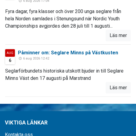
6 aug 2026 17:04
Fyra dagar, fyra klasser och över 200 unga seglare från
hela Norden samlades i Stenungsund när Nordic Youth
Championships avgjordes den 28 juli till 1 augusti...
Läs mer
Påminner om: Seglare Minns på Västkusten
AUG
6 aug 2026 12:42
6
Seglarförbundets historiska utskott bjuder in till Seglare
Minns Väst den 17 augusti på Marstrand
Läs mer
VIKTIGA LÄNKAR
Kontakta oss