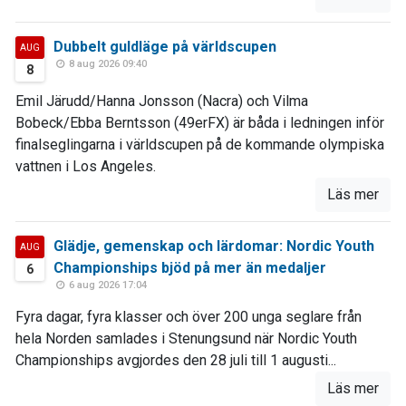
Dubbelt guldläge på världscupen
AUG
8 aug 2026 09:40
8
Emil Järudd/Hanna Jonsson (Nacra) och Vilma
Bobeck/Ebba Berntsson (49erFX) är båda i ledningen inför
finalseglingarna i världscupen på de kommande olympiska
vattnen i Los Angeles.
Läs mer
Glädje, gemenskap och lärdomar: Nordic Youth
AUG
Championships bjöd på mer än medaljer
6
6 aug 2026 17:04
Fyra dagar, fyra klasser och över 200 unga seglare från
hela Norden samlades i Stenungsund när Nordic Youth
Championships avgjordes den 28 juli till 1 augusti...
Läs mer