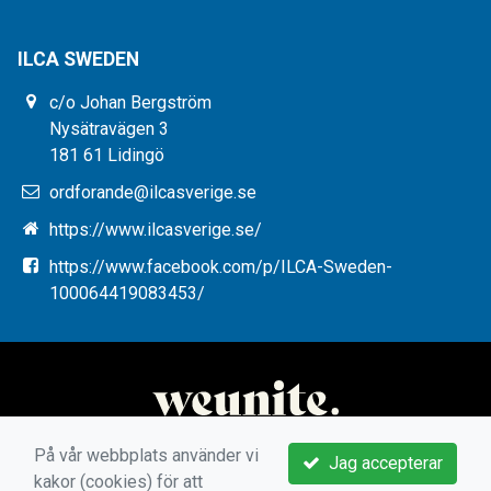
ILCA SWEDEN
c/o Johan Bergström
Nysätravägen 3
181 61 Lidingö
ordforande@ilcasverige.se
https://www.ilcasverige.se/
https://www.facebook.com/p/ILCA-Sweden-
100064419083453/
På vår webbplats använder vi
Jag accepterar
kakor (cookies) för att