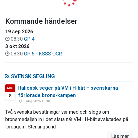
Kommande händelser
19 sep 2026
08:30
GP 4
3 okt 2026
08:30
GP 5 - KSSS OCR
SVENSK SEGLING
Italiensk seger på VM i H-båt – svenskarna
AUG
förlorade brons-kampen
8
8 aug 2026 19:30
Två svenska besättningar var med och slogs om
bronsmedaljen in i det sista när VM i H-båt avslutades på
lördagen i Stenungsund...
Läs mer